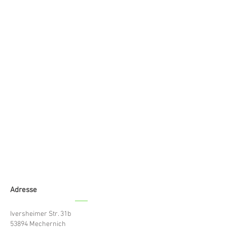
Jundel´s FeWo
Adresse
Iversheimer Str. 31b
53894 Mechernich